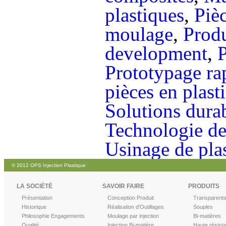
plastiques
,
Piè
moulage
,
Prod
development
,
Prototypage ra
pièces en plast
Solutions durab
Technologie de
Usinage de pla
© 2012 OPS Injection Plastique
LA SOCIÉTÉ
SAVOIR FAIRE
PRODUITS
Présentation
Conception Produit
Transparent
Historique
Réalisation d'Outillages
Souples
Philosophie Engagements
Moulage par injection
Bi-matières
Qualité
Injection Bi-matière
Haute résist