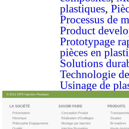
plastiques
,
Piè
Processus de 
Product devel
Prototypage ra
pièces en plast
Solutions durab
Technologie de
Usinage de pla
© 2012 OPS Injection Plastique
LA SOCIÉTÉ
SAVOIR FAIRE
PRODUITS
Présentation
Conception Produit
Transparent
Historique
Réalisation d'Outillages
Souples
Philosophie Engagements
Moulage par injection
Bi-matières
Qualité
Injection Bi-matière
Haute résist