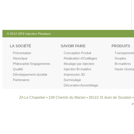
© 2012 OPS Injection Plastique
LA SOCIÉTÉ
SAVOIR FAIRE
PRODUITS
Présentation
Conception Produit
Transparent
Historique
Réalisation d'Outillages
Souples
Philosophie Engagements
Moulage par injection
Bi-matières
Qualité
Injection Bi-matière
Haute résist
Développement durable
Impression 3D
Partenaires
Surmoulage
Décoration Assemblage
ZA Le Chapelier • 108 Chemin du Marais • 38110 St Jean de Soudain • T