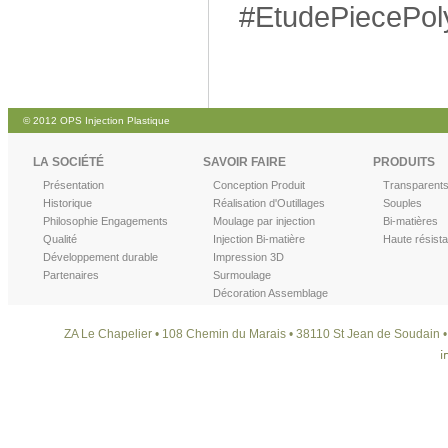
#EtudePiecePo
© 2012 OPS Injection Plastique
LA SOCIÉTÉ
SAVOIR FAIRE
PRODUITS
Présentation
Conception Produit
Transparent
Historique
Réalisation d'Outillages
Souples
Philosophie Engagements
Moulage par injection
Bi-matières
Qualité
Injection Bi-matière
Haute résist
Développement durable
Impression 3D
Partenaires
Surmoulage
Décoration Assemblage
ZA Le Chapelier • 108 Chemin du Marais • 38110 St Jean de Soudain • T