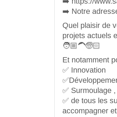
➡️ https://www.
➡️ Notre adres
Quel plaisir de 
projets actuels e
🧑🏼‍🦱🧓🏻
Et notamment po
✅ Innovation
✅Développement
✅ Surmoulage , 
✅ de tous les s
accompagner et v