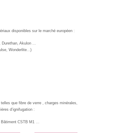
tériaux disponibles sur le marché européen :
 Durethan, Akulon ...
se, Wonderlite...)
elles que fibre de verre , charges minérales, Silicone, téflon, molybdène,
res d’ignifugation :
2, Bâtiment CSTB M1 …