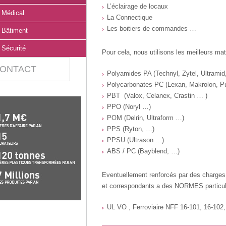
L’éclairage de locaux
Médical
La Connectique
Les boitiers de commandes …
Bâtiment
Sécurité
Pour cela, nous utilisons les meilleurs ma
ONTACT
Polyamides PA (Technyl, Zytel, Ultramid,
Polycarbonates PC (Lexan, Makrolon, Pul
PBT (Valox, Celanex, Crastin … )
PPO (Noryl …)
POM (Delrin, Ultraform …)
PPS (Ryton, …)
PPSU (Ultrason …)
ABS / PC (Bayblend, …)
Eventuellement renforcés par des charges t
et correspondants a des NORMES particuliè
UL VO , Ferroviaire NFF 16-101, 16-10