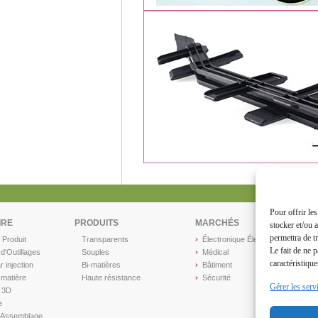
Pour offrir le
IRE
PRODUITS
MARCHÉS
stocker et/ou 
permettra de t
 Produit
Transparents
Électronique Électricité
Le fait de ne 
 d'Outillages
Souples
Médical
caractéristique
 injection
Bi-matières
Bâtiment
-matière
Haute résistance
Sécurité
Gérer les serv
 3D
e
 Assemblage