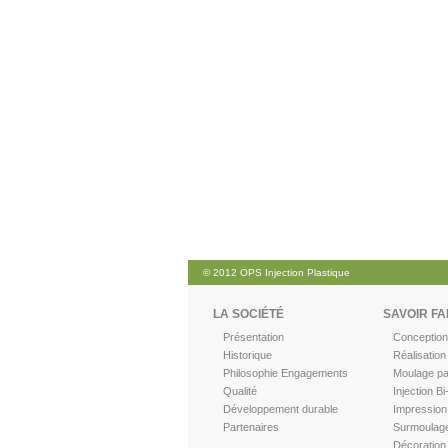
© 2012 OPS Injection Plastique
LA SOCIÉTÉ
SAVOIR FA
Présentation
Conception
Historique
Réalisation
Philosophie Engagements
Moulage par
Qualité
Injection Bi
Développement durable
Impression
Partenaires
Surmoulag
Décoration