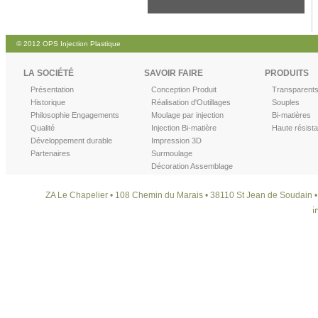
© 2012 OPS Injection Plastique
LA SOCIÉTÉ
SAVOIR FAIRE
PRODUITS
Présentation
Conception Produit
Transparent
Historique
Réalisation d'Outillages
Souples
Philosophie Engagements
Moulage par injection
Bi-matières
Qualité
Injection Bi-matière
Haute résist
Développement durable
Impression 3D
Partenaires
Surmoulage
Décoration Assemblage
ZA Le Chapelier • 108 Chemin du Marais • 38110 St Jean de Soudain • T