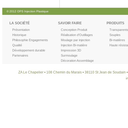
© 2012 OPS Injection Plastique
LA SOCIÉTÉ
SAVOIR FAIRE
PRODUITS
Présentation
Conception Produit
Transparent
Historique
Réalisation d'Outillages
Souples
Philosophie Engagements
Moulage par injection
Bi-matières
Qualité
Injection Bi-matière
Haute résist
Développement durable
Impression 3D
Partenaires
Surmoulage
Décoration Assemblage
ZA Le Chapelier • 108 Chemin du Marais • 38110 St Jean de Soudain • T