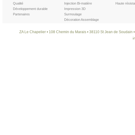
Qualité
Injection Bi-matière
Haute résist
Développement durable
Impression 3D
Partenaires
Surmoulage
Décoration Assemblage
ZA Le Chapelier • 108 Chemin du Marais • 38110 St Jean de Soudain • T