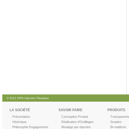
© 2012 OPS Injection Plastique
LA SOCIÉTÉ
SAVOIR FAIRE
PRODUITS
Présentation
Conception Produit
Transparent
Historique
Réalisation d'Outillages
Souples
Philosophie Engagements
Moulage par injection
Bi-matières